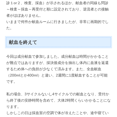
診１or２、検査、採血）が示されるほか、献血者の同線も問診
～検査～採血～再受付と順に設定されており、逆流者との接触
者がほぼありません。
いままで何件か献血ルームに行きましたが、非常に画期的でし
た。
献血を終えて
今回は成分献血で参加しました。成分献血は時間がかかること
が難点ではありますが、採決後成分を抽出し体内に血液を返還
するため体への負担が少なくて済みます。また、全血献血
（200mlとか400ml）と違い、2週間に1度献血することが可能
です。
私の場合、3サイクルないし4サイクルでの献血となり、受付か
ら終了後の安静時間を含めて、大体2時間くらいかかることにな
ります。
しかしこの日は採血室の空調で体が冷えたことや、途中寝てい