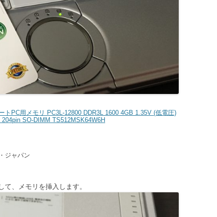
ノートPC用メモリ PC3L-12800 DDR3L 1600 4GB 1.35V (低電圧)
 204pin SO-DIMM TS512MSK64W6H
・ジャパン
して、メモリを挿入します。