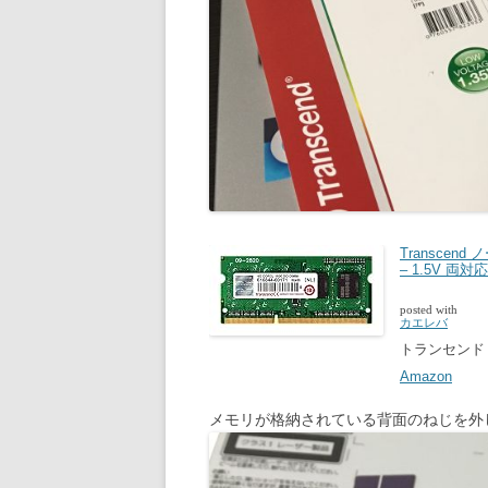
Transcend 
– 1.5V 両対応
posted with
カエレバ
トランセンド
Amazon
メモリが格納されている背面のねじを外