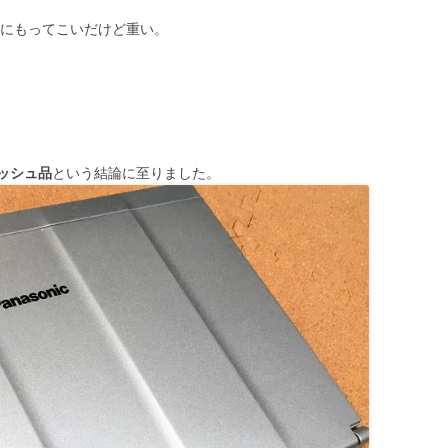
業にもってこいだけど重い。
ッシュ品
という結論に至りました。