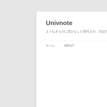
コ
ン
テ
Univnote
ン
ツ
へ
えうなきものに思ひなした現代人の、日記
ス
キ
ッ
プ
ホーム
ABOUT