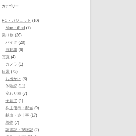
カテゴリー
PC・ガジェット
(10)
Mac・iPad
(7)
乗り物
(26)
バイク
(20)
自動車
(6)
写真
(4)
カメラ
(1)
日常
(73)
お出かけ
(3)
体験記
(11)
変わり種
(7)
子育て
(1)
株主優待・配当
(9)
献血・赤十字
(17)
着物
(7)
読書記・視聴記
(2)