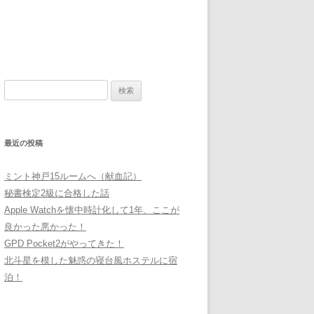
検
索:
最近の投稿
ミント神戸15ルームへ（献血記）
秘書検定2級に合格した話
Apple Watchを懐中時計化して1年、ここが
良かった悪かった！
GPD Pocket2がやってきた！
北斗星を模した魅惑の寝台風ホステルに宿
泊！