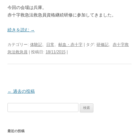
今回の会場は兵庫。
赤十字救急法救急員資格継続研修に参加してきました。
続きを読む
→
カテゴリー:
体験記
、
日常
、
献血・赤十字
| タグ:
研修記
、
赤十字救
急法救急員
| 投稿日:
18/11/2015
|
投
←
過去の投稿
稿
検
ナ
索:
ビ
ゲ
最近の投稿
ー