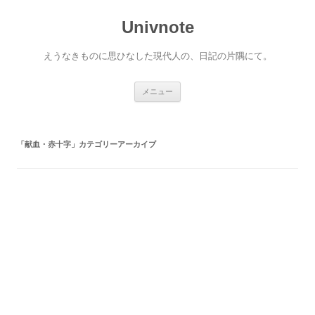
コ
ン
Univnote
テ
ン
ツ
へ
えうなきものに思ひなした現代人の、日記の片隅にて。
ス
キ
ッ
プ
メニュー
「
献血・赤十字
」カテゴリーアーカイブ