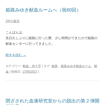
姫路みゆき献血ルームへ（祝60回）
2件の返信
こんばんは。
先日久しぶりに姫路に行った際、少し時間ができたので姫路の
献血センターに行ってきました。
続きを読む
→
カテゴリー:
献血・赤十字
| タグ:
姫路
、
姫路みゆき献血ルーム
、
献
血
| 投稿日:
17/05/2017
|
閉ざされた血液研究室からの脱出の第２弾開