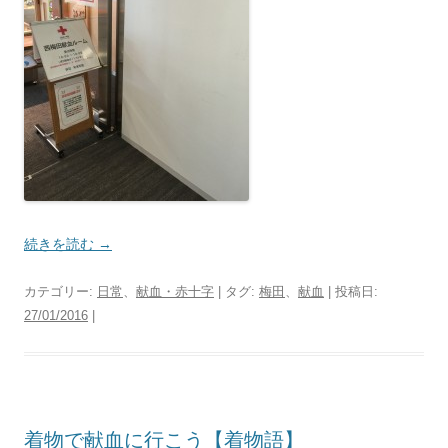
続きを読む
→
カテゴリー:
日常
、
献血・赤十字
| タグ:
梅田
、
献血
| 投稿日:
27/01/2016
|
着物で献血に行こう【着物語】