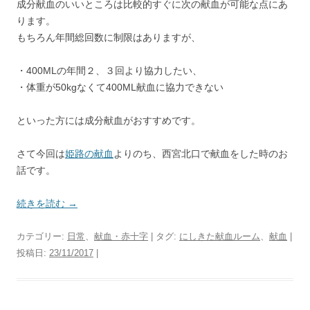
成分献血のいいところは比較的すぐに次の献血が可能な点にあ
ります。
もちろん年間総回数に制限はありますが、
・400MLの年間２、３回より協力したい、
・体重が50kgなくて400ML献血に協力できない
といった方には成分献血がおすすめです。
さて今回は
姫路の献血
よりのち、西宮北口で献血をした時のお
話です。
続きを読む
→
カテゴリー:
日常
、
献血・赤十字
| タグ:
にしきた献血ルーム
、
献血
|
投稿日:
23/11/2017
|