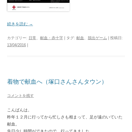
続きを読む
→
カテゴリー:
日常
、
献血・赤十字
| タグ:
献血
、
脱出ゲーム
| 投稿日:
13/04/2016
|
着物で献血へ（塚口さんさんタウン）
コメントを残す
こんばんは。
昨年１２月に行ってから忙しさも相まって、足が遠のいていた
献血。
先日少し時間ができたので、行ってきました。