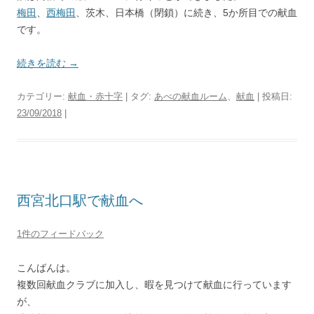
梅田
、
西梅田
、茨木、日本橋（閉鎖）に続き、5か所目での献血
です。
続きを読む
→
カテゴリー:
献血・赤十字
| タグ:
あべの献血ルーム
、
献血
| 投稿日:
23/09/2018
|
西宮北口駅で献血へ
1件のフィードバック
こんばんは。
複数回献血クラブに加入し、暇を見つけて献血に行っています
が、