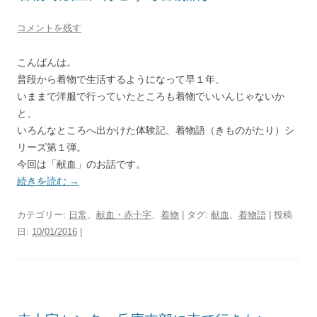
コメントを残す
こんばんは。
普段から着物で生活するようになって早１年、
いままで洋服で行っていたところも着物でいいんじゃないか
と、
いろんなところへ出かけた体験記、着物語（きものがたり）シ
リーズ第１弾。
今回は「献血」のお話です。
続きを読む
→
カテゴリー:
日常
、
献血・赤十字
、
着物
| タグ:
献血
、
着物語
| 投稿
日:
10/01/2016
|