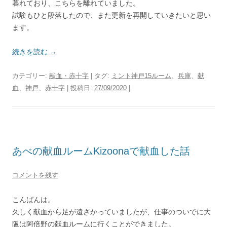
暮れており、こちらを離れていました。
試験もひと段落したので、また更新を再開していきたいと思い
ます。
続きを読む
→
カテゴリー:
献血・赤十字
| タグ:
ミント神戸15ルーム
、
兵庫
、
献
血
、
神戸
、
赤十字
| 投稿日:
27/09/2020
|
あべの献血ルームKizoonaで献血した話
コメントを残す
こんばんは。
久しく献血から足が遠ざかっていましたが、仕事のついでに大
阪は阿倍野の献血ルームに行くことができました。