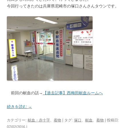
今回行ってきたのは兵庫県尼崎市の塚口さんさんタウンです。
前回の献血の話→
【過去記事】西梅田献血ルームへ
続きを読む
→
カテゴリー:
献血・赤十字
、
着物
| タグ:
塚口
、
献血
、
着物
| 投稿日:
07/02/2016
|