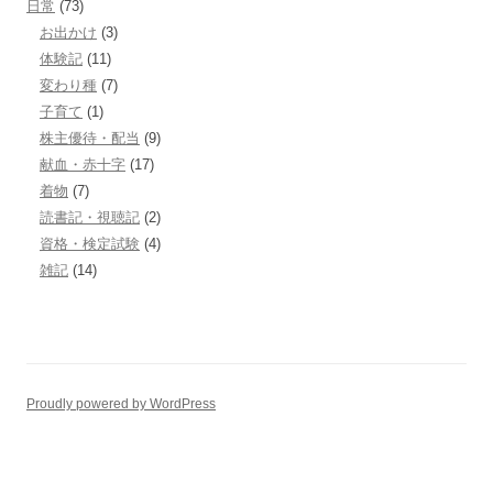
日常
(73)
お出かけ
(3)
体験記
(11)
変わり種
(7)
子育て
(1)
株主優待・配当
(9)
献血・赤十字
(17)
着物
(7)
読書記・視聴記
(2)
資格・検定試験
(4)
雑記
(14)
Proudly powered by WordPress