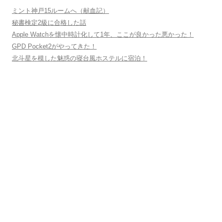
シ
ミント神戸15ルームへ（献血記）
ョ
秘書検定2級に合格した話
ン
Apple Watchを懐中時計化して1年、ここが良かった悪かった！
GPD Pocket2がやってきた！
北斗星を模した魅惑の寝台風ホステルに宿泊！