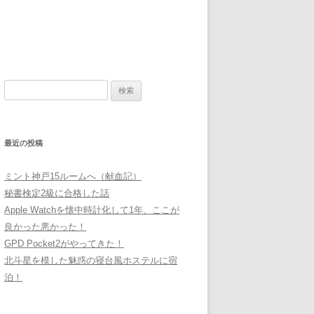
検
索:
最近の投稿
ミント神戸15ルームへ（献血記）
秘書検定2級に合格した話
Apple Watchを懐中時計化して1年、ここが
良かった悪かった！
GPD Pocket2がやってきた！
北斗星を模した魅惑の寝台風ホステルに宿
泊！