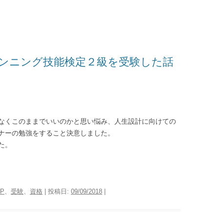
ンニング技能検定２級を受験した話
なくこのままでいいのかと思い悩み、人生設計に向けての
ナーの勉強をすること決意しました。
た。
FP
、
受験
、
資格
| 投稿日:
09/09/2018
|