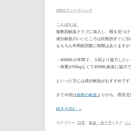
1件のフィードバック
こんばんは。
複数回献血クラブに加入し、暇を見つけ
成分献血のいいところは比較的すぐに次
もちろん年間総回数に制限はありますが
・400MLの年間２、３回より協力したい
・体重が50kgなくて400ML献血に協力
といった方には成分献血がおすすめです
さて今回は
姫路の献血
よりのち、西宮北
続きを読む
→
カテゴリー:
日常
、
献血・赤十字
| タグ:
に