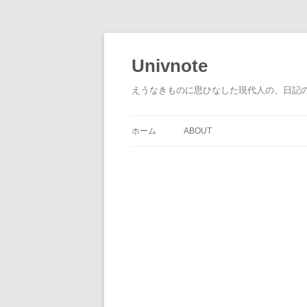
コ
ン
テ
Univnote
ン
ツ
へ
えうなきものに思ひなした現代人の、日記
ス
キ
ッ
プ
ホーム
ABOUT