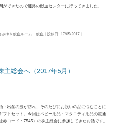
間ができたので姫路の献血センターに行ってきました。
路みゆき献血ルーム
、
献血
| 投稿日:
17/05/2017
|
主総会へ（2017年5月）
婚・出産の波が訪れ、そのたびにお祝いの品に悩むことに
ギフトセット。今回はベビー用品・マタニティ用品の流通
証券コード：7545）の株主総会に参加してきたお話です。