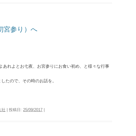
初宮参り）へ
よあれよとお七夜、お宮参りにお食い初め、と様々な行事
ましたので、その時のお話を。
大社
| 投稿日:
25/09/2017
|