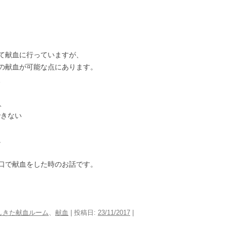
て献血に行っていますが、
の献血が可能な点にあります。
、
、
できない
。
口で献血をした時のお話です。
しきた献血ルーム
、
献血
| 投稿日:
23/11/2017
|