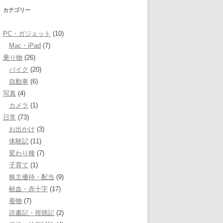
カテゴリー
PC・ガジェット
(10)
Mac・iPad
(7)
乗り物
(26)
バイク
(20)
自動車
(6)
写真
(4)
カメラ
(1)
日常
(73)
お出かけ
(3)
体験記
(11)
変わり種
(7)
子育て
(1)
株主優待・配当
(9)
献血・赤十字
(17)
着物
(7)
読書記・視聴記
(2)