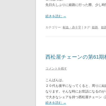
先日久しぶりに姫路に行った際、少し時
続きを読む
→
カテゴリー:
献血・赤十字
| タグ:
姫路
、
姫
西松屋チェーンの第61期株
コメントを残す
こんばんは。
２０代も後半になってくると、周りに結
なります。そんな時にお世話になるのが
で大きなシェアを持つ西松屋チェーン（
続きを読む
→