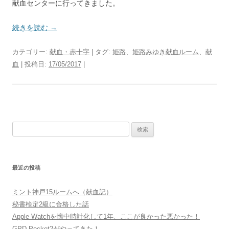
献血センターに行ってきました。
続きを読む
→
カテゴリー:
献血・赤十字
| タグ:
姫路
、
姫路みゆき献血ルーム
、
献
血
| 投稿日:
17/05/2017
|
検
索:
最近の投稿
ミント神戸15ルームへ（献血記）
秘書検定2級に合格した話
Apple Watchを懐中時計化して1年、ここが良かった悪かった！
GPD Pocket2がやってきた！