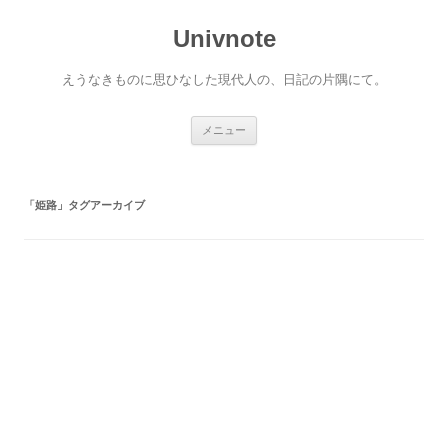
コ
ン
Univnote
テ
ン
ツ
へ
えうなきものに思ひなした現代人の、日記の片隅にて。
ス
キ
ッ
プ
メニュー
「
姫路
」タグアーカイブ