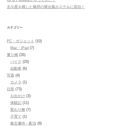
北斗星を模した魅惑の寝台風ホステルに宿泊！
カテゴリー
PC・ガジェット
(10)
Mac・iPad
(7)
乗り物
(26)
バイク
(20)
自動車
(6)
写真
(4)
カメラ
(1)
日常
(73)
お出かけ
(3)
体験記
(11)
変わり種
(7)
子育て
(1)
株主優待・配当
(9)