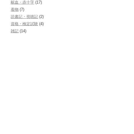
献血・赤十字
(17)
着物
(7)
読書記・視聴記
(2)
資格・検定試験
(4)
雑記
(14)