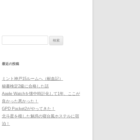
検
索:
最近の投稿
ミント神戸15ルームへ（献血記）
秘書検定2級に合格した話
Apple Watchを懐中時計化して1年、ここが
良かった悪かった！
GPD Pocket2がやってきた！
北斗星を模した魅惑の寝台風ホステルに宿
泊！