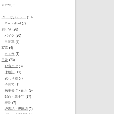
カテゴリー
PC・ガジェット
(10)
Mac・iPad
(7)
乗り物
(26)
バイク
(20)
自動車
(6)
写真
(4)
カメラ
(1)
日常
(73)
お出かけ
(3)
体験記
(11)
変わり種
(7)
子育て
(1)
株主優待・配当
(9)
献血・赤十字
(17)
着物
(7)
読書記・視聴記
(2)