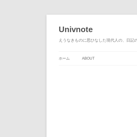
コ
ン
テ
Univnote
ン
ツ
へ
えうなきものに思ひなした現代人の、日記
ス
キ
ッ
プ
ホーム
ABOUT