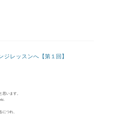
ンジレッスンへ【第１回】
と思います。
c.
るにつれ、