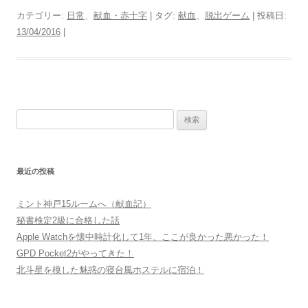
カテゴリー:
日常
、
献血・赤十字
| タグ:
献血
、
脱出ゲーム
| 投稿日:
13/04/2016
|
検
索:
最近の投稿
ミント神戸15ルームへ（献血記）
秘書検定2級に合格した話
Apple Watchを懐中時計化して1年、ここが良かった悪かった！
GPD Pocket2がやってきた！
北斗星を模した魅惑の寝台風ホステルに宿泊！