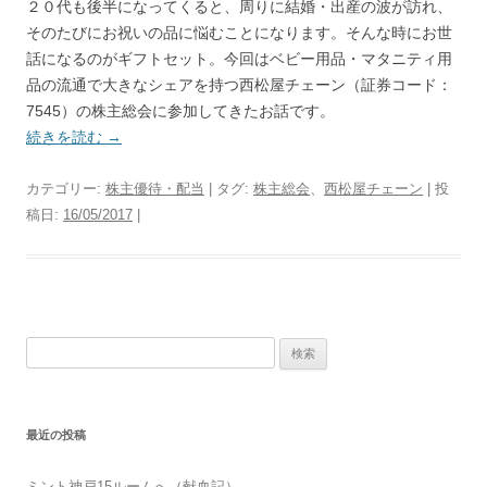
２０代も後半になってくると、周りに結婚・出産の波が訪れ、
そのたびにお祝いの品に悩むことになります。そんな時にお世
話になるのがギフトセット。今回はベビー用品・マタニティ用
品の流通で大きなシェアを持つ西松屋チェーン（証券コード：
7545）の株主総会に参加してきたお話です。
続きを読む
→
カテゴリー:
株主優待・配当
| タグ:
株主総会
、
西松屋チェーン
| 投
稿日:
16/05/2017
|
検
索:
最近の投稿
ミント神戸15ルームへ（献血記）