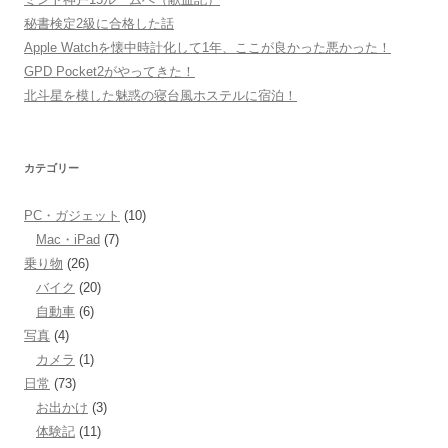
秘書検定2級に合格した話
Apple Watchを懐中時計化して1年、ここが良かった悪かった！
GPD Pocket2がやってきた！
北斗星を模した魅惑の寝台風ホステルに宿泊！
カテゴリー
PC・ガジェット
(10)
Mac・iPad
(7)
乗り物
(26)
バイク
(20)
自動車
(6)
写真
(4)
カメラ
(1)
日常
(73)
お出かけ
(3)
体験記
(11)