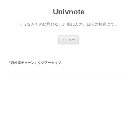
コ
ン
Univnote
テ
ン
ツ
へ
えうなきものに思ひなした現代人の、日記の片隅にて。
ス
キ
ッ
プ
メニュー
「
西松屋チェーン
」タグアーカイブ