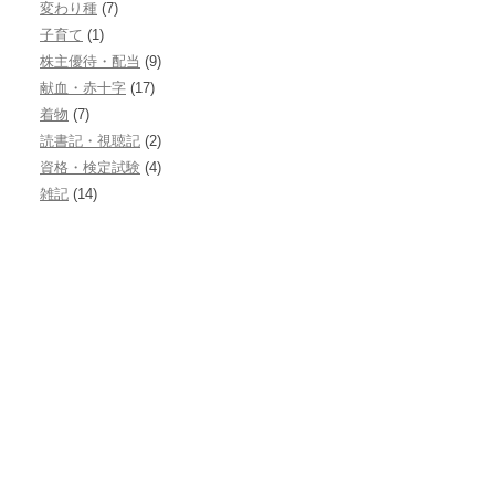
変わり種
(7)
子育て
(1)
株主優待・配当
(9)
献血・赤十字
(17)
着物
(7)
読書記・視聴記
(2)
資格・検定試験
(4)
雑記
(14)