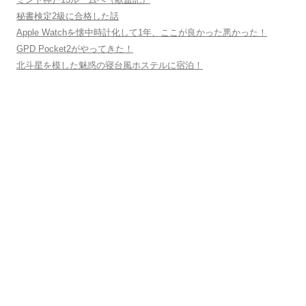
秘書検定2級に合格した話
Apple Watchを懐中時計化して1年、ここが良かった悪かった！
GPD Pocket2がやってきた！
北斗星を模した魅惑の寝台風ホステルに宿泊！