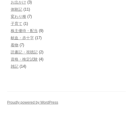
お出かけ
(3)
体験記
(11)
変わり種
(7)
子育て
(1)
株主優待・配当
(9)
献血・赤十字
(17)
着物
(7)
読書記・視聴記
(2)
資格・検定試験
(4)
雑記
(14)
Proudly powered by WordPress