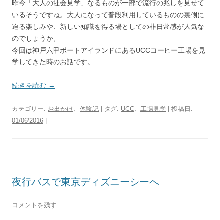
昨今「大人の社会見学」なるものが一部で流行の兆しを見せて
いるそうですね。大人になって普段利用しているものの裏側に
迫る楽しみや、新しい知識を得る場としての非日常感が人気な
のでしょうか。
今回は神戸六甲ポートアイランドにあるUCCコーヒー工場を見
学してきた時のお話です。
続きを読む
→
カテゴリー:
お出かけ
、
体験記
| タグ:
UCC
、
工場見学
| 投稿日:
01/06/2016
|
夜行バスで東京ディズニーシーへ
コメントを残す