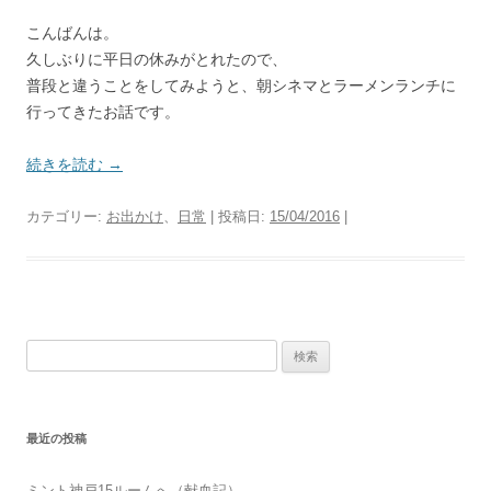
こんばんは。
久しぶりに平日の休みがとれたので、
普段と違うことをしてみようと、朝シネマとラーメンランチに
行ってきたお話です。
続きを読む
→
カテゴリー:
お出かけ
、
日常
| 投稿日:
15/04/2016
|
検
索:
最近の投稿
ミント神戸15ルームへ（献血記）