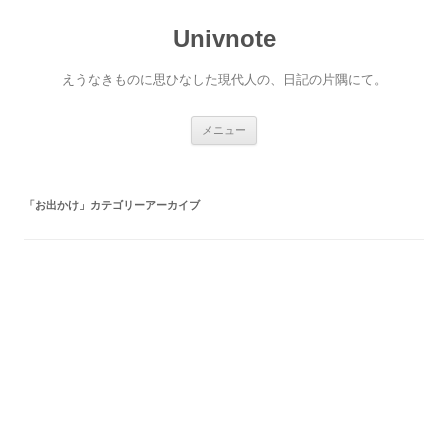
コ
ン
Univnote
テ
ン
ツ
へ
えうなきものに思ひなした現代人の、日記の片隅にて。
ス
キ
ッ
プ
メニュー
「
お出かけ
」カテゴリーアーカイブ