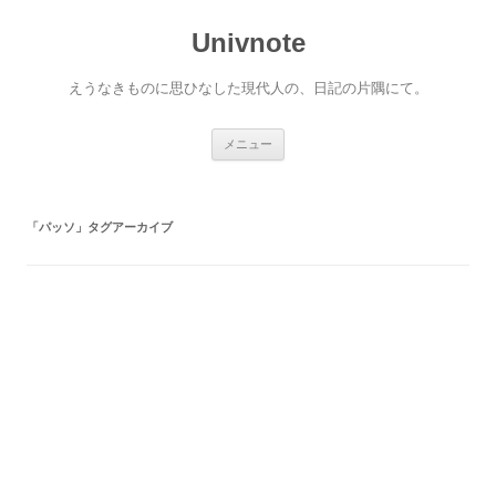
コ
ン
Univnote
テ
ン
ツ
へ
えうなきものに思ひなした現代人の、日記の片隅にて。
ス
キ
ッ
プ
メニュー
「
パッソ
」タグアーカイブ