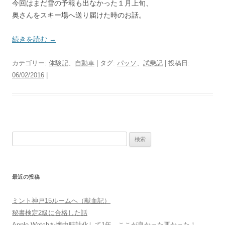
今回はまだ雪の予報も出なかった１月上旬、
奥さんをスキー場へ送り届けた時のお話。
続きを読む
→
カテゴリー:
体験記
、
自動車
| タグ:
パッソ
、
試乗記
| 投稿日:
06/02/2016
|
検
索:
最近の投稿
ミント神戸15ルームへ（献血記）
秘書検定2級に合格した話
Apple Watchを懐中時計化して1年、ここが良かった悪かった！