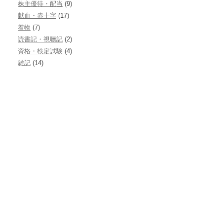
株主優待・配当
(9)
献血・赤十字
(17)
着物
(7)
読書記・視聴記
(2)
資格・検定試験
(4)
雑記
(14)