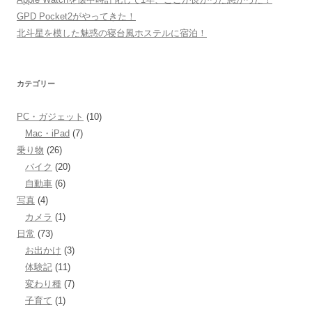
GPD Pocket2がやってきた！
北斗星を模した魅惑の寝台風ホステルに宿泊！
カテゴリー
PC・ガジェット
(10)
Mac・iPad
(7)
乗り物
(26)
バイク
(20)
自動車
(6)
写真
(4)
カメラ
(1)
日常
(73)
お出かけ
(3)
体験記
(11)
変わり種
(7)
子育て
(1)