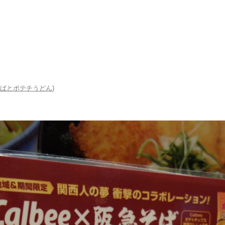
ばとポテチうどん
)