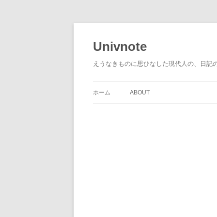
コ
ン
テ
Univnote
ン
ツ
へ
えうなきものに思ひなした現代人の、日記
ス
キ
ッ
プ
ホーム
ABOUT