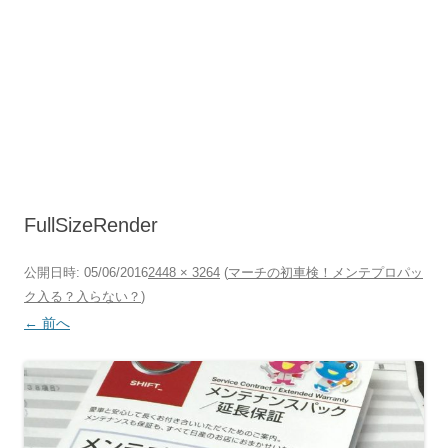
FullSizeRender
公開日時:
05/06/2016
2448 × 3264
(
マーチの初車検！メンテプロパッ
ク入る？入らない？
)
← 前へ