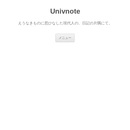
コ
ン
Univnote
テ
ン
ツ
へ
えうなきものに思ひなした現代人の、日記の片隅にて。
ス
キ
ッ
プ
メニュー