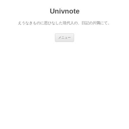
コ
ン
Univnote
テ
ン
ツ
へ
えうなきものに思ひなした現代人の、日記の片隅にて。
ス
キ
ッ
プ
メニュー