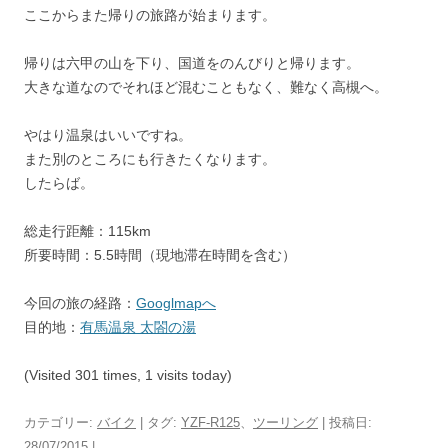
ここからまた帰りの旅路が始まります。
帰りは六甲の山を下り、国道をのんびりと帰ります。
大きな道なのでそれほど混むこともなく、難なく高槻へ。
やはり温泉はいいですね。
また別のところにも行きたくなります。
したらば。
総走行距離：115km
所要時間：5.5時間（現地滞在時間を含む）
今回の旅の経路：
Googlmapへ
目的地：
有馬温泉 太閤の湯
(Visited 301 times, 1 visits today)
カテゴリー:
バイク
| タグ:
YZF-R125
、
ツーリング
| 投稿日:
28/07/2015
|