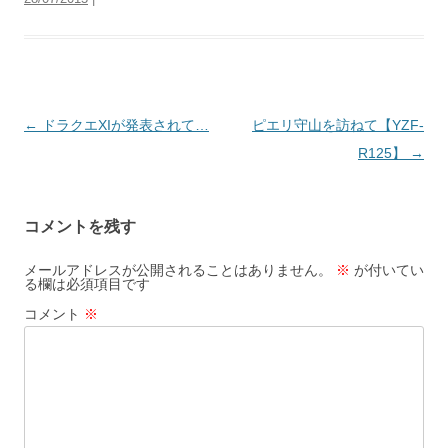
投
←
ドラクエXIが発表されて…
ピエリ守山を訪ねて【YZF-
稿
R125】
→
ナ
ビ
コメントを残す
ゲ
ー
メールアドレスが公開されることはありません。
※
が付いてい
る欄は必須項目です
シ
コメント
※
ョ
ン