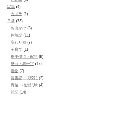
写真
(4)
カメラ
(1)
日常
(73)
お出かけ
(3)
体験記
(11)
変わり種
(7)
子育て
(1)
株主優待・配当
(9)
献血・赤十字
(17)
着物
(7)
読書記・視聴記
(2)
資格・検定試験
(4)
雑記
(14)