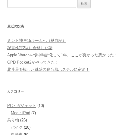
検
索:
最近の投稿
ミント神戸15ルームへ（献血記）
秘書検定2級に合格した話
Apple Watchを懐中時計化して1年、ここが良かった悪かった！
GPD Pocket2がやってきた！
北斗星を模した魅惑の寝台風ホステルに宿泊！
カテゴリー
PC・ガジェット
(10)
Mac・iPad
(7)
乗り物
(26)
バイク
(20)
自動車
(6)