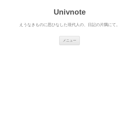
コ
ン
Univnote
テ
ン
ツ
へ
えうなきものに思ひなした現代人の、日記の片隅にて。
ス
キ
ッ
プ
メニュー