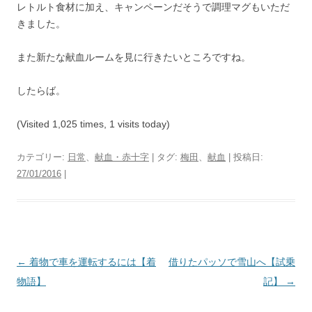
レトルト食材に加え、キャンペーンだそうで調理マグもいただ
きました。
また新たな献血ルームを見に行きたいところですね。
したらば。
(Visited 1,025 times, 1 visits today)
カテゴリー:
日常
、
献血・赤十字
| タグ:
梅田
、
献血
| 投稿日:
27/01/2016
|
投
←
着物で車を運転するには【着
借りたパッソで雪山へ【試乗
稿
物語】
記】
→
ナ