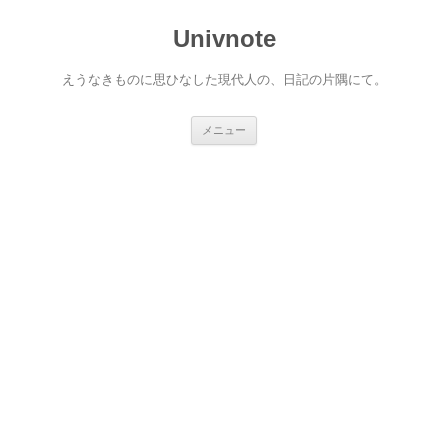
コ
ン
Univnote
テ
ン
ツ
へ
えうなきものに思ひなした現代人の、日記の片隅にて。
ス
キ
ッ
プ
メニュー