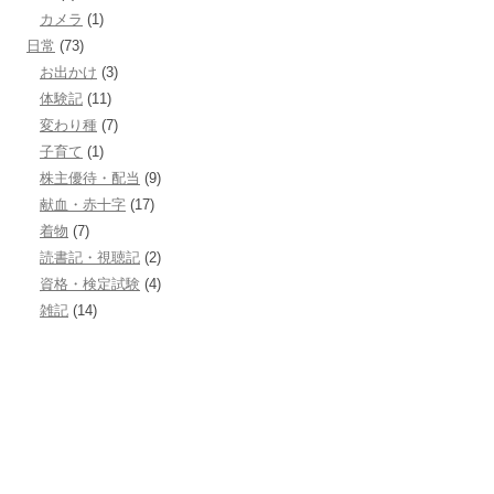
カメラ
(1)
日常
(73)
お出かけ
(3)
体験記
(11)
変わり種
(7)
子育て
(1)
株主優待・配当
(9)
献血・赤十字
(17)
着物
(7)
読書記・視聴記
(2)
資格・検定試験
(4)
雑記
(14)