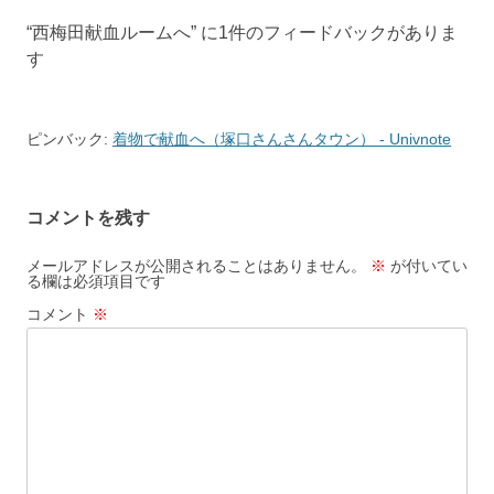
ビ
“
西梅田献血ルームへ
” に1件のフィードバックがありま
ゲ
す
ー
シ
ョ
ピンバック:
着物で献血へ（塚口さんさんタウン） - Univnote
ン
コメントを残す
メールアドレスが公開されることはありません。
※
が付いてい
る欄は必須項目です
コメント
※