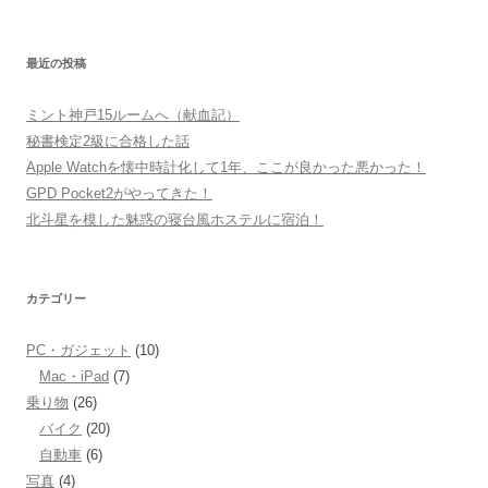
索:
最近の投稿
ミント神戸15ルームへ（献血記）
秘書検定2級に合格した話
Apple Watchを懐中時計化して1年、ここが良かった悪かった！
GPD Pocket2がやってきた！
北斗星を模した魅惑の寝台風ホステルに宿泊！
カテゴリー
PC・ガジェット
(10)
Mac・iPad
(7)
乗り物
(26)
バイク
(20)
自動車
(6)
写真
(4)