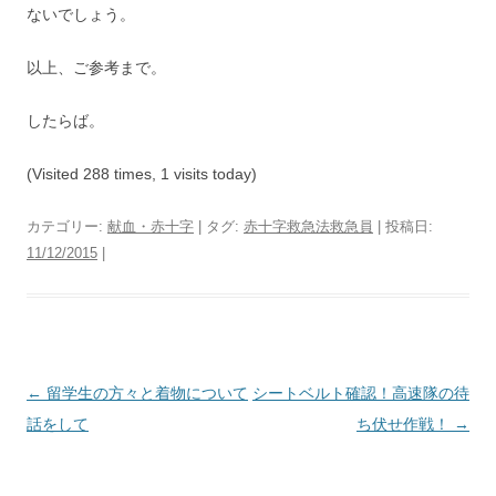
ないでしょう。
以上、ご参考まで。
したらば。
(Visited 288 times, 1 visits today)
カテゴリー:
献血・赤十字
| タグ:
赤十字救急法救急員
| 投稿日:
11/12/2015
|
投
←
留学生の方々と着物について
シートベルト確認！高速隊の待
稿
話をして
ち伏せ作戦！
→
ナ
ビ