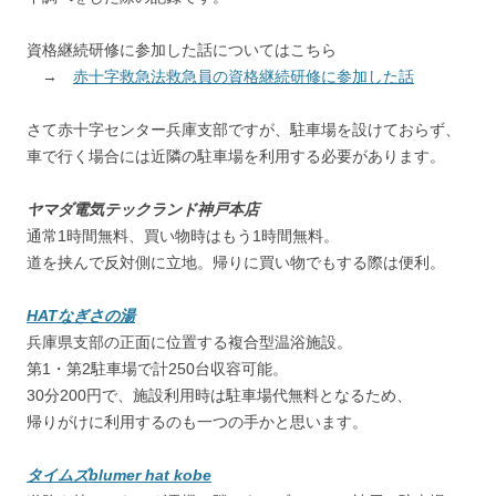
資格継続研修に参加した話についてはこちら
→
赤十字救急法救急員の資格継続研修に参加した話
さて赤十字センター兵庫支部ですが、駐車場を設けておらず、
車で行く場合には近隣の駐車場を利用する必要があります。
ヤマダ電気テックランド神戸本店
通常1時間無料、買い物時はもう1時間無料。
道を挟んで反対側に立地。帰りに買い物でもする際は便利。
HATなぎさの湯
兵庫県支部の正面に位置する複合型温浴施設。
第1・第2駐車場で計250台収容可能。
30分200円で、施設利用時は駐車場代無料となるため、
帰りがけに利用するのも一つの手かと思います。
タイムズblumer hat kobe