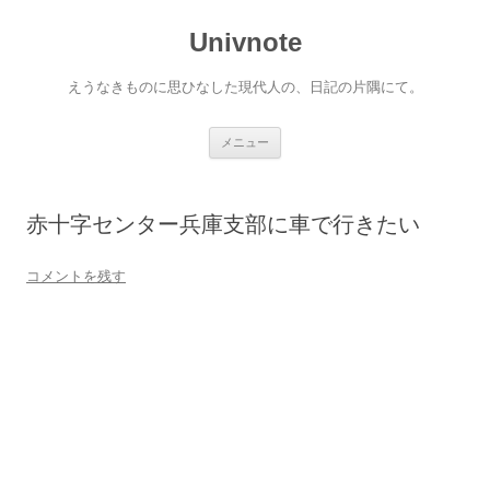
コ
ン
Univnote
テ
ン
ツ
へ
えうなきものに思ひなした現代人の、日記の片隅にて。
ス
キ
ッ
プ
メニュー
赤十字センター兵庫支部に車で行きたい
コメントを残す