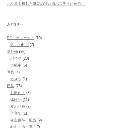
北斗星を模した魅惑の寝台風ホステルに宿泊！
カテゴリー
PC・ガジェット
(10)
Mac・iPad
(7)
乗り物
(26)
バイク
(20)
自動車
(6)
写真
(4)
カメラ
(1)
日常
(73)
お出かけ
(3)
体験記
(11)
変わり種
(7)
子育て
(1)
株主優待・配当
(9)
献血・赤十字
(17)