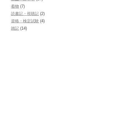
着物
(7)
読書記・視聴記
(2)
資格・検定試験
(4)
雑記
(14)