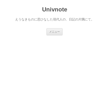
コ
ン
Univnote
テ
ン
ツ
へ
えうなきものに思ひなした現代人の、日記の片隅にて。
ス
キ
ッ
プ
メニュー