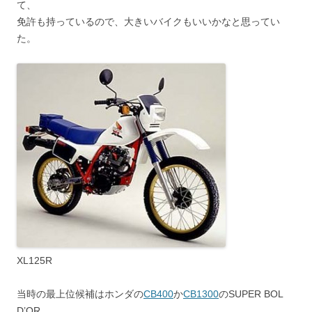
て、
免許も持っているので、大きいバイクもいいかなと思ってい
た。
XL125R
当時の最上位候補はホンダの
CB400
か
CB1300
のSUPER BOL
D’OR。