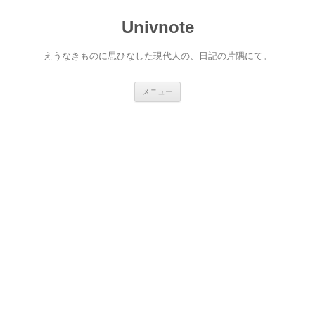
コ
ン
Univnote
テ
ン
ツ
へ
えうなきものに思ひなした現代人の、日記の片隅にて。
ス
キ
ッ
プ
メニュー