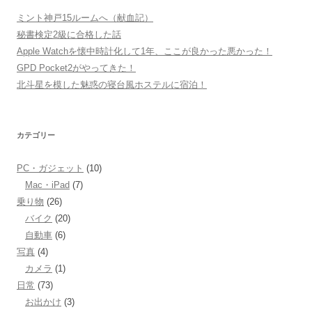
ミント神戸15ルームへ（献血記）
秘書検定2級に合格した話
Apple Watchを懐中時計化して1年、ここが良かった悪かった！
GPD Pocket2がやってきた！
北斗星を模した魅惑の寝台風ホステルに宿泊！
カテゴリー
PC・ガジェット
(10)
Mac・iPad
(7)
乗り物
(26)
バイク
(20)
自動車
(6)
写真
(4)
カメラ
(1)
日常
(73)
お出かけ
(3)