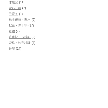
体験記
(11)
変わり種
(7)
子育て
(1)
株主優待・配当
(9)
献血・赤十字
(17)
着物
(7)
読書記・視聴記
(2)
資格・検定試験
(4)
雑記
(14)