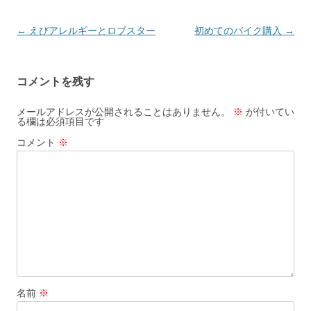
投
←
えびアレルギーとロブスター
初めてのバイク購入
→
稿
ナ
コメントを残す
ビ
ゲ
メールアドレスが公開されることはありません。
※
が付いてい
る欄は必須項目です
ー
コメント
※
シ
ョ
ン
名前
※