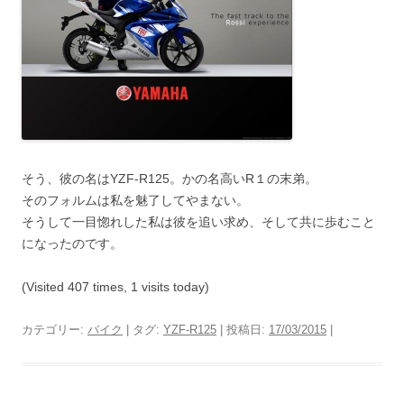
そう、彼の名はYZF-R125。かの名高いR１の末弟。
そのフォルムは私を魅了してやまない。
そうして一目惚れした私は彼を追い求め、そして共に歩むこと
になったのです。
(Visited 407 times, 1 visits today)
カテゴリー:
バイク
| タグ:
YZF-R125
| 投稿日:
17/03/2015
|