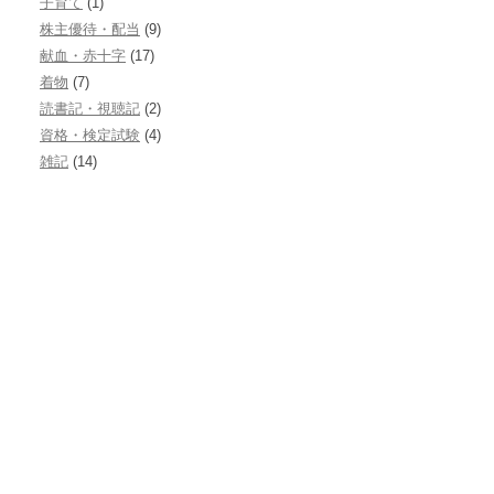
子育て
(1)
株主優待・配当
(9)
献血・赤十字
(17)
着物
(7)
読書記・視聴記
(2)
資格・検定試験
(4)
雑記
(14)