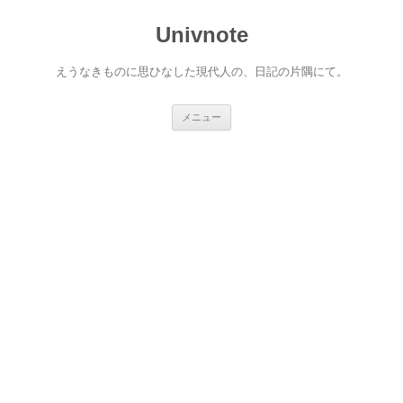
コ
ン
Univnote
テ
ン
ツ
へ
えうなきものに思ひなした現代人の、日記の片隅にて。
ス
キ
ッ
プ
メニュー