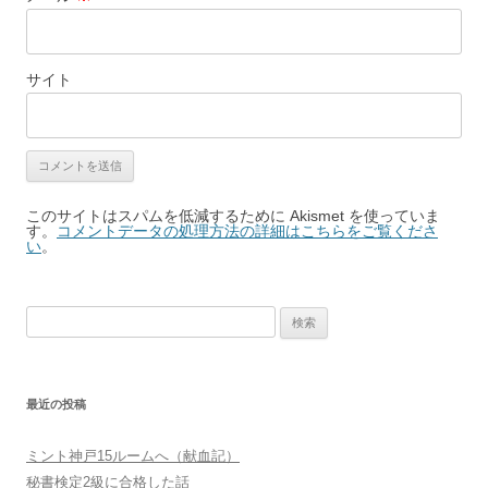
サイト
このサイトはスパムを低減するために Akismet を使っていま
す。
コメントデータの処理方法の詳細はこちらをご覧くださ
い
。
検
索:
最近の投稿
ミント神戸15ルームへ（献血記）
秘書検定2級に合格した話