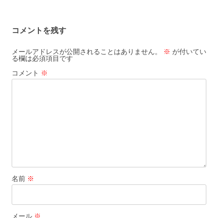
ビ
ゲ
コメントを残す
ー
シ
メールアドレスが公開されることはありません。
※
が付いてい
る欄は必須項目です
ョ
コメント
※
ン
名前
※
メール
※