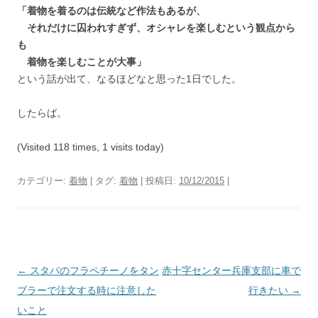
「着物を着るのは伝統など作法もあるが、
それだけに囚われすぎず、オシャレを楽しむという観点から
も
着物を楽しむことが大事」
という話が出て、なるほどなと思った1日でした。
したらば。
(Visited 118 times, 1 visits today)
カテゴリー:
着物
| タグ:
着物
| 投稿日:
10/12/2015
|
投
←
スタバのフラペチーノをタン
赤十字センター兵庫支部に車で
稿
ブラーで注文する時に注意した
行きたい
→
ナ
いこと