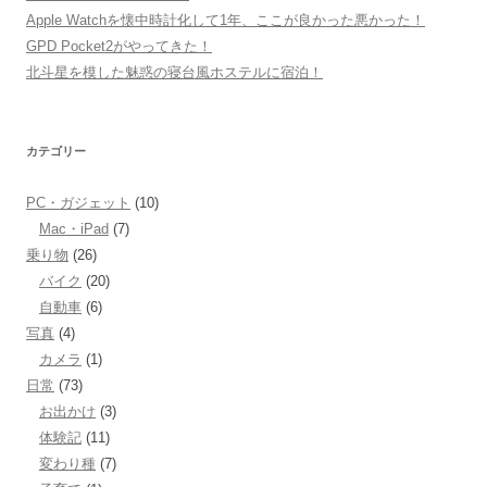
Apple Watchを懐中時計化して1年、ここが良かった悪かった！
GPD Pocket2がやってきた！
北斗星を模した魅惑の寝台風ホステルに宿泊！
カテゴリー
PC・ガジェット
(10)
Mac・iPad
(7)
乗り物
(26)
バイク
(20)
自動車
(6)
写真
(4)
カメラ
(1)
日常
(73)
お出かけ
(3)
体験記
(11)
変わり種
(7)