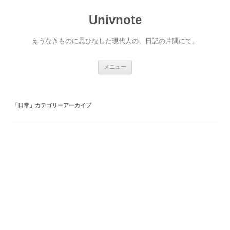
コ
ン
Univnote
テ
ン
ツ
へ
えうなきものに思ひなした現代人の、日記の片隅にて。
ス
キ
ッ
プ
メニュー
「
日常
」カテゴリーアーカイブ