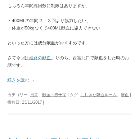
もちろん年間総回数に制限はありますが、
・400MLの年間２、３回より協力したい、
・体重が50kgなくて400ML献血に協力できない
といった方には成分献血がおすすめです。
さて今回は
姫路の献血
よりのち、西宮北口で献血をした時のお
話です。
続きを読む
→
カテゴリー:
日常
、
献血・赤十字
| タグ:
にしきた献血ルーム
、
献血
|
投稿日:
23/11/2017
|