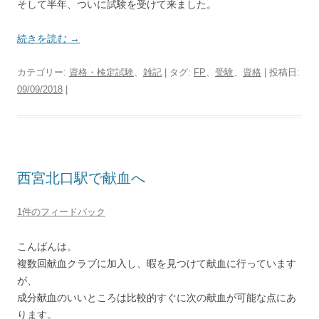
そして半年、ついに試験を受けて来ました。
続きを読む
→
カテゴリー:
資格・検定試験
、
雑記
| タグ:
FP
、
受験
、
資格
| 投稿日:
09/09/2018
|
西宮北口駅で献血へ
1件のフィードバック
こんばんは。
複数回献血クラブに加入し、暇を見つけて献血に行っています
が、
成分献血のいいところは比較的すぐに次の献血が可能な点にあ
ります。