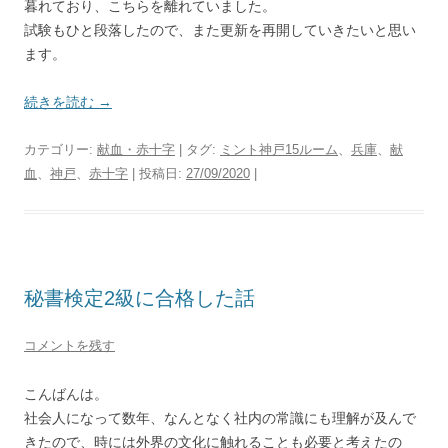
暮れており、こちらを離れていました。
試験もひと段落したので、また更新を再開していきたいと思い
ます。
続きを読む
→
カテゴリー:
献血・赤十字
| タグ:
ミント神戸15ルーム
、
兵庫
、
献
血
、
神戸
、
赤十字
| 投稿日:
27/09/2020
|
秘書検定2級に合格した話
コメントを残す
こんばんは。
社会人になって数年、なんとなく社内の常識にも理解が及んで
きたので、時には外界の文化に触れることも必要と考えたの