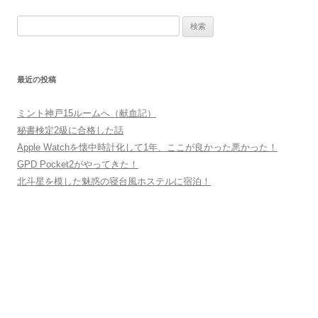
稿
検
ナ
索:
ビ
ゲ
最近の投稿
ー
シ
ミント神戸15ルームへ（献血記）
ョ
秘書検定2級に合格した話
ン
Apple Watchを懐中時計化して1年、ここが良かった悪かった！
GPD Pocket2がやってきた！
北斗星を模した魅惑の寝台風ホステルに宿泊！