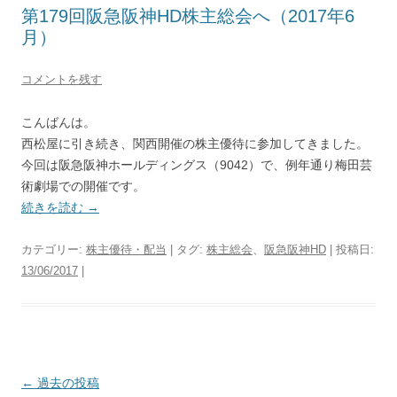
第179回阪急阪神HD株主総会へ（2017年6
月）
コメントを残す
こんばんは。
西松屋に引き続き、関西開催の株主優待に参加してきました。
今回は阪急阪神ホールディングス（9042）で、例年通り梅田芸
術劇場での開催です。
続きを読む
→
カテゴリー:
株主優待・配当
| タグ:
株主総会
、
阪急阪神HD
| 投稿日:
13/06/2017
|
投
←
過去の投稿