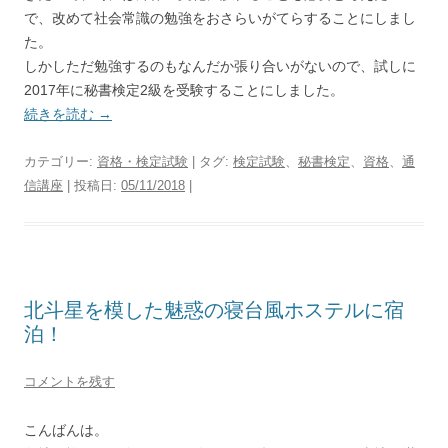
で、改めて社会常識の勉強をおさらいがてらすることにしまし
た。
しかしただ勉強するのもなんだか張り合いがないので、試しに
2017年に秘書検定2級を受験することにしました。
続きを読む
→
カテゴリー:
資格・検定試験
| タグ:
検定試験
、
秘書検定
、
資格
、
通
信講座
| 投稿日:
05/11/2018
|
北斗星を模した魅惑の寝台風ホステルに宿
泊！
コメントを残す
こんばんは。