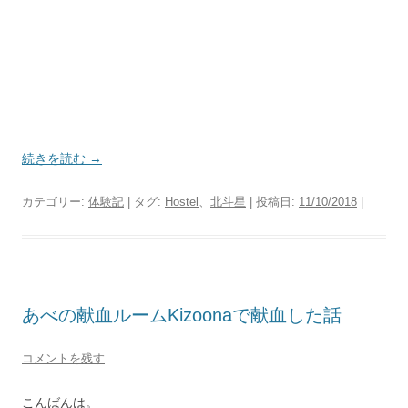
続きを読む
→
カテゴリー:
体験記
| タグ:
Hostel
、
北斗星
| 投稿日:
11/10/2018
|
あべの献血ルームKizoonaで献血した話
コメントを残す
こんばんは。