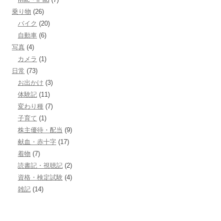
乗り物
(26)
バイク
(20)
自動車
(6)
写真
(4)
カメラ
(1)
日常
(73)
お出かけ
(3)
体験記
(11)
変わり種
(7)
子育て
(1)
株主優待・配当
(9)
献血・赤十字
(17)
着物
(7)
読書記・視聴記
(2)
資格・検定試験
(4)
雑記
(14)