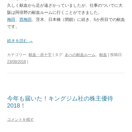
久しく献血から足が遠ざかっていましたが、仕事のついでに大
阪は阿倍野の献血ルームに行くことができました。
梅田
、
西梅田
、茨木、日本橋（閉鎖）に続き、5か所目での献血
です。
続きを読む
→
カテゴリー:
献血・赤十字
| タグ:
あべの献血ルーム
、
献血
| 投稿日:
23/09/2018
|
今年も届いた！キングジム社の株主優待
2018！
コメントを残す